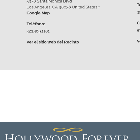
5970 Santa Monica Blvd
T
Los Angeles
,
CA
90038
United States
+
3
Google Map
C
Teléfono:
e
323.469.1181
V
Ver el sitio web del Recinto