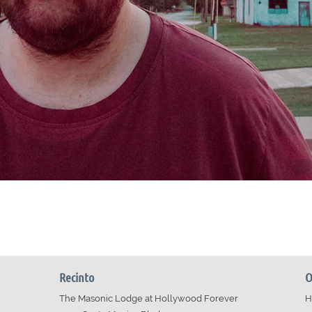
Recinto
O
The Masonic Lodge at Hollywood Forever
H