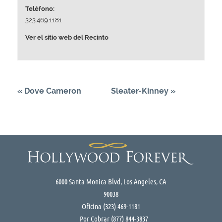
Teléfono:
323.469.1181
Ver el sitio web del Recinto
«
Dove Cameron
Sleater-Kinney
»
6000 Santa Monica Blvd, Los Angeles, CA
90038
Oficina
(323) 469-1181
Por Cobrar
(877) 844-3837